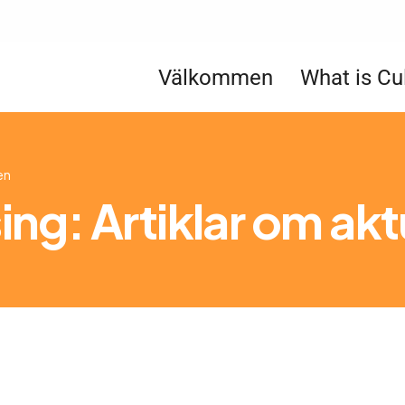
Välkommen
What is Cu
en
ing: Artiklar om ak