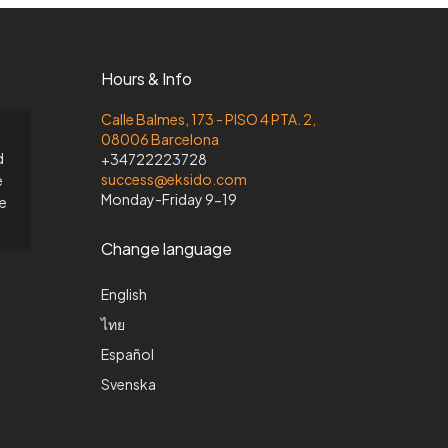
Hours & Info
Calle Balmes, 173 - PISO 4 PTA. 2,
08006 Barcelona
d
+34722223728
success@eksido.com
e
Monday-Friday 9-19
he
Change language
English
ไทย
Español
Svenska