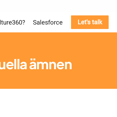
Let's talk
lture360?
Salesforce
tuella ämnen