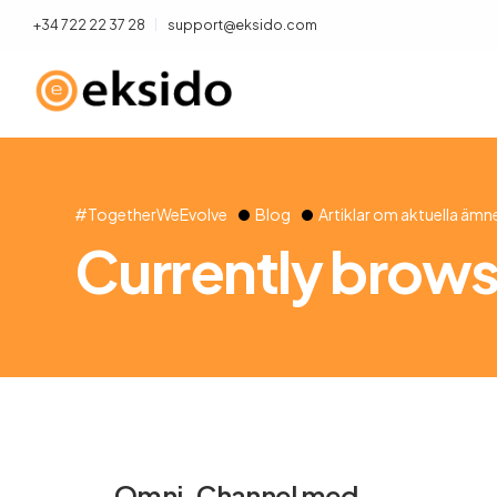
+34 722 22 37 28
support@eksido.com
#TogetherWeEvolve
Blog
Artiklar om aktuella ämn
Currently brows
Omni-Channel med