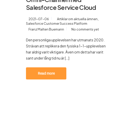
Salesforce Service Cloud
,
2021-07-06
Artiklar om aktuella ämnen
Salesforce Customer Success Platform
Franz Malten Buemann
No comments yet
Den personliga upplevelsen har utmanats 2020.
Strävan att replikera den fysiska 1-1-upplevelsen
har aldrig varit viktigare. Även om detta har varit
sant under lång tid nu är […]
Read more