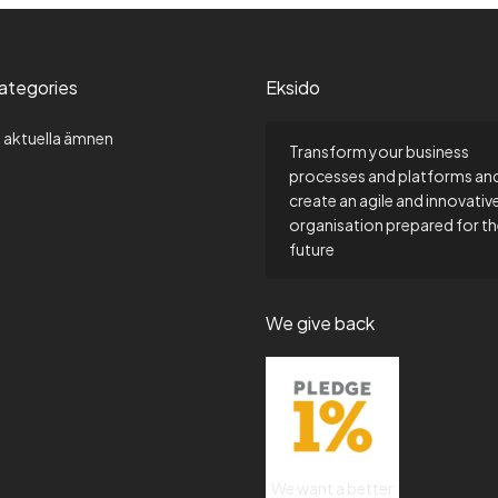
ategories
Eksido
m aktuella ämnen
Transform your business
processes and platforms an
create an agile and innovativ
organisation prepared for t
future
We give back
We want a better